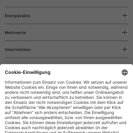
Energiekabel
Mehrwerte
Unternehmen
Kontakt
Waskönig+Walter
Kabel-Werk GmbH u. Co. KG
Ostermoorstraße 77
26683 Saterland