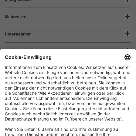
Mehrwerte
Unternehmen
Kontakt
Waskönig+Walter
Kabel-Werk GmbH u. Co. KG
Ostermoorstraße 77
26683 Saterland
Telefon +49 4498 88-0
Fax +49 4498 88-900