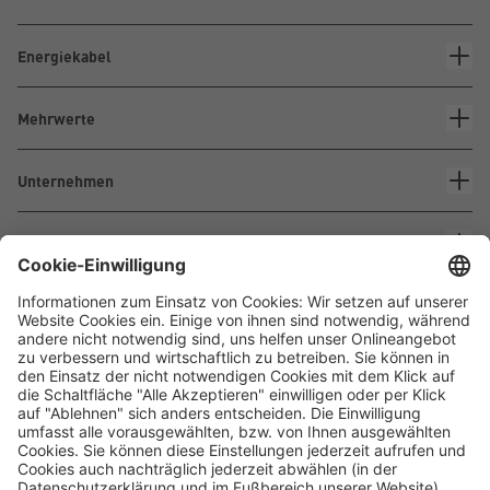
Energiekabel
Mehrwerte
Unternehmen
Kontakt
Waskönig+Walter
Kabel-Werk GmbH u. Co. KG
Ostermoorstraße 77
26683 Saterland