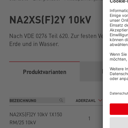
NA2XS(F)2Y 10kV
Nach VDE 0276 Teil 620. Zur festen Verlegung i
Erde und in Wasser.
Download
Produktvarianten
ADERZAHL
NENNQU
NA2XS(F)2Y 10kV 1X150
1
1
RM/25 10kV