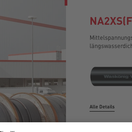
NA2XS(F
Mittelspannungsk
längswasserdic
Alle Details
(F)2Y 10kV