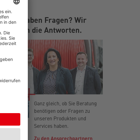
Sie haben Fragen? Wir
haben die Antworten.
Ganz gleich, ob Sie Beratung
benötigen oder Fragen zu
unseren Produkten und
Services haben.
Zu den Ansprechpartnern