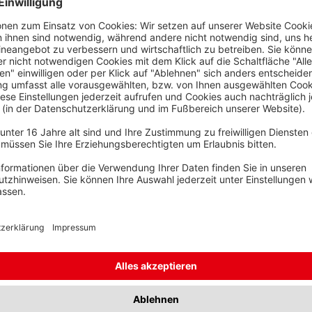
n Innenräumen, im Freien, in
s
Unter- und Überlängen
ERSCHNITT
EINZELHEITEN
ARTIKEL
50 mm²