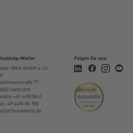
askönig+Walter
Folgen Sie uns:
abel-Werk GmbH u. Co.
KG
stermoorstraße 77
6683 Saterland
elefon +49 4498 88-0
ax +49 4498 88-900
nfo[att]waskoenig.de