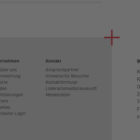
ernehmen
Kontakt
W
 über uns
Ansprechpartner
K
antwortung
Hinweise für Besucher
orie
Kontaktformular
O
den
Lieferantenselbstauskunft
2
ifizierungen
Meldestellen
riere
T
uelles
F
rbeiter Login
i