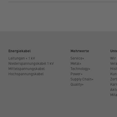
Energiekabel
Mehrwerte
Unt
Leitungen < 1 kV
Service+
Wir
Niederspannungskabel 1 kV
Metal+
Ver
Mittelspannungskabel
Technology+
Hist
Hochspannungskabel
Power+
Kun
Supply Chain+
Zert
Quality+
Kar
Akt
Mita