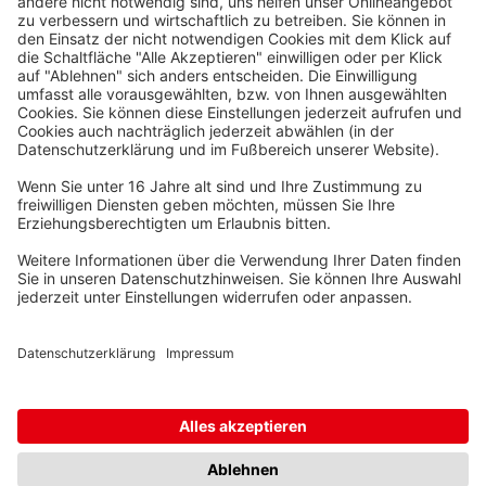
Waskönig+Walter
Kabel-Werk GmbH u. Co. KG
Ostermoorstraße 77
26683 Saterland
Telefon +49 4498 88-0
Fax +49 4498 88-900
info[att]waskoenig.de
Folgen Sie uns: