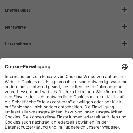
Energiekabel
Mehrwerte
Unternehmen
Kontakt
Waskönig+Walter
Kabel-Werk GmbH u. Co. KG
Ostermoorstraße 77
26683 Saterland
Telefon +49 4498 88-0