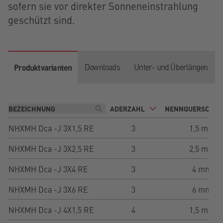
sofern sie vor direkter Sonneneinstrahlung
geschützt sind.
Downloads
Unter- und Überlängen
Produktvarianten
ADERZAHL
NENNQUERSCHNI
NHXMH Dca -J 3X1,5 RE
3
1,5 mm²
NHXMH Dca -J 3X2,5 RE
3
2,5 mm²
NHXMH Dca -J 3X4 RE
3
4 mm²
NHXMH Dca -J 3X6 RE
3
6 mm²
NHXMH Dca -J 4X1,5 RE
4
1,5 mm²