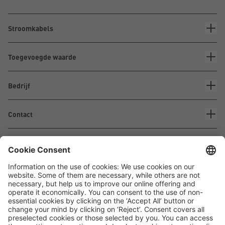
Stroomkabels
Toegevoegde waarde
Bedrijf
Contact
Waskönig+Walter
Kabel-Werk GmbH u. Co. KG
Ostermoorstraße 77
26683 Saterland