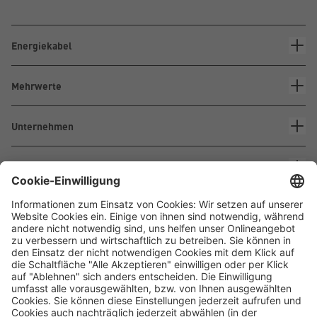
Energiekabel
Mehrwerte
Unternehmen
Kontakt
Waskönig+Walter
Kabel-Werk GmbH u. Co. KG
Ostermoorstraße 77