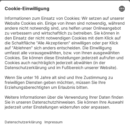
Kontakt
Waskönig+Walter
Kabel-Werk GmbH u. Co. KG
Ostermoorstraße 77
26683 Saterland
Telefon +49 4498 88-0
Fax +49 4498 88-900
info[att]waskoenig.de
Folgen Sie uns: