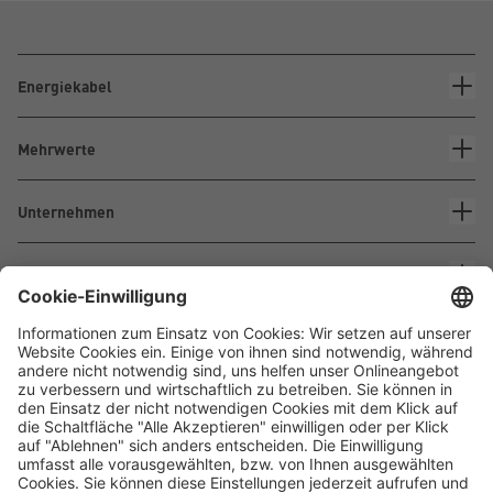
Energiekabel
Mehrwerte
Unternehmen
Kontakt
Waskönig+Walter
Kabel-Werk GmbH u. Co. KG
Ostermoorstraße 77