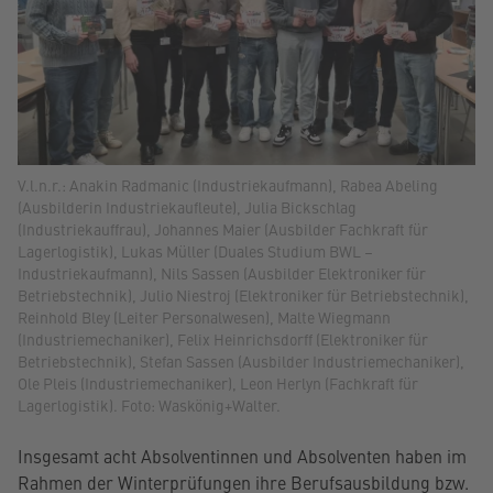
V.l.n.r.: Anakin Radmanic (Industriekaufmann), Rabea Abeling
(Ausbilderin Industriekaufleute), Julia Bickschlag
(Industriekauffrau), Johannes Maier (Ausbilder Fachkraft für
Lagerlogistik), Lukas Müller (Duales Studium BWL –
Industriekaufmann), Nils Sassen (Ausbilder Elektroniker für
Betriebstechnik), Julio Niestroj (Elektroniker für Betriebstechnik),
Reinhold Bley (Leiter Personalwesen), Malte Wiegmann
(Industriemechaniker), Felix Heinrichsdorff (Elektroniker für
Betriebstechnik), Stefan Sassen (Ausbilder Industriemechaniker),
Ole Pleis (Industriemechaniker), Leon Herlyn (Fachkraft für
Lagerlogistik). Foto: Waskönig+Walter.
Insgesamt acht Absolventinnen und Absolventen haben im
Rahmen der Winterprüfungen ihre Berufsausbildung bzw.