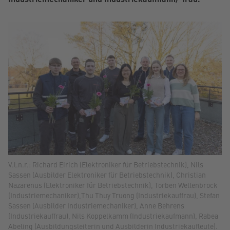
V.l.n.r.: Richard Eirich (Elektroniker für Betriebstechnik), Nils
Sassen (Ausbilder Elektroniker für Betriebstechnik), Christian
Nazarenus (Elektroniker für Betriebstechnik), Torben Wellenbrock
(Industriemechaniker),Thu Thuy Truong (Industriekauffrau), Stefan
Sassen (Ausbilder Industriemechaniker), Anne Behrens
(Industriekauffrau), Nils Koppelkamm (Industriekaufmann), Rabea
Abeling (Ausbildungsleiterin und Ausbilderin Industriekaufleute).