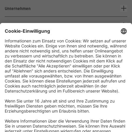
Unternehmen
Kontakt
Waskönig+Walter
Kabel-Werk GmbH u. Co. KG
Ostermoorstraße 77
26683 Saterland
Telefon +49 4498 88-0
Fax +49 4498 88-900
info[att]waskoenig.de
Folgen Sie uns: