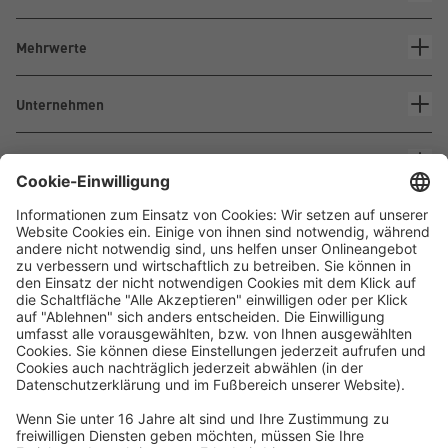
Mehrwerte
Unternehmen
Kontakt
Waskönig+Walter
Kabel-Werk GmbH u. Co. KG
Ostermoorstraße 77
26683 Saterland
Telefon +49 4498 88-0
Fax +49 4498 88-900