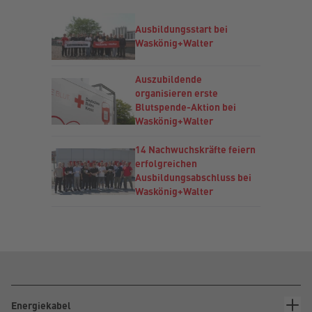
Ausbildungsstart bei
Waskönig+Walter
Auszubildende
organisieren erste
Blutspende-Aktion bei
Waskönig+Walter
14 Nachwuchskräfte feiern
erfolgreichen
Ausbildungsabschluss bei
Waskönig+Walter
Energiekabel