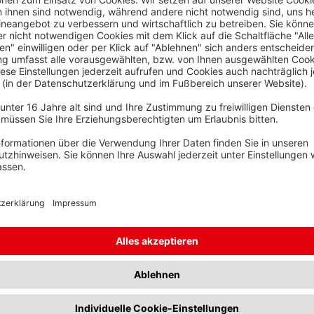
ergaben die Spendendose stellvertretend an
in Ramsloh hat die Erlöse eines
hr Ramsloh gespendet. Hintergrund
dware-Lagers der IT-Abteilung im
ahlreiche, nicht mehr benötigte,
örteile wie Ladekabel, Tastaturen