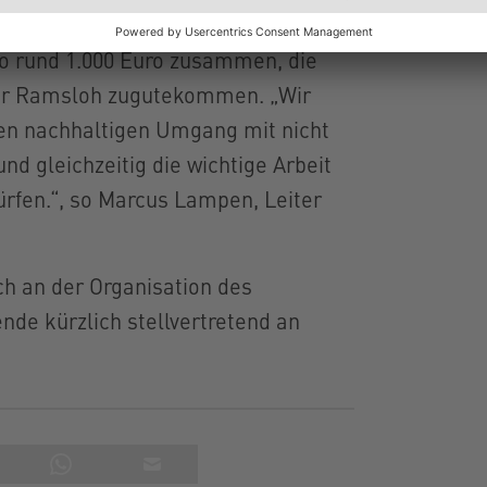
nehmens gegen eine freiwillige
 rund 1.000 Euro zusammen, die
hr Ramsloh zugutekommen. „Wir
inen nachhaltigen Umgang mit nicht
 gleichzeitig die wichtige Arbeit
rfen.“, so Marcus Lampen, Leiter
ch an der Organisation des
nde kürzlich stellvertretend an