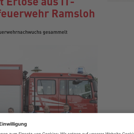
 Erlöse aus IT-
dfeuerwehr Ramsloh
 Feuerwehrnachwuchs gesammelt