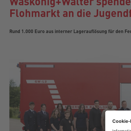
Waskönig+Walter spendet
Flohmarkt an die Jugen
Rund 1.000 Euro aus interner Lagerauflösung für den