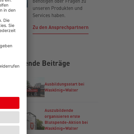
benötigen oder Fragen zu
unseren Produkten und
Services haben.
Zu den Ansprechpartnern
Passende Beiträge
Ausbildungsstart bei
Waskönig+Walter
Auszubildende
organisieren erste
Blutspende-Aktion bei
Waskönig+Walter