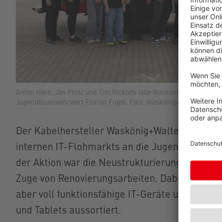
Anton Klein, Jan Prinz und Tim Ricklefs (alle Waskönig+Walter) üb
Jugendfeuerwehrwart Florian Fugel. Foto: Waskönig+Walter.
Der Kabelhersteller Waskönig+Walter mit Sitz 
internen IT-Flohmarkts an die Jugendfeuerwe
der Aktion war die Neustrukturierung des Har
Zuge von Renovierungsarbeiten. Dabei wurden z
aber voll funktionsfähige IT-Geräte und Zubeh
und Tablets aussortiert.