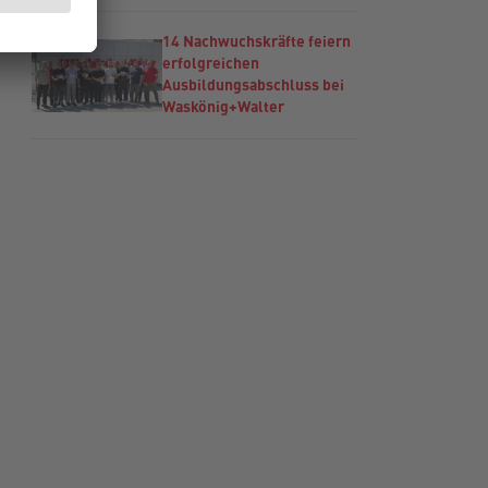
14 Nachwuchskräfte feiern
erfolgreichen
Ausbildungsabschluss bei
Waskönig+Walter