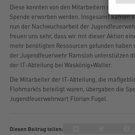
Diese konnten von den Mitarbeitern des Unter
Spende erworben werden. Insgesamt kamen so
nun der Nachwuchsarbeit der Jugendfeuerwe
freuen uns sehr, dass wir mit dieser Aktion e
mehr benötigten Ressourcen gefunden haben und
der Jugendfeuerwehr Ramsloh unterstützen dü
der IT-Abteilung bei Waskönig+Walter.
Die Mitarbeiter der IT-Abteilung, die maßgebli
Flohmarkts beteiligt waren, übergaben die Spe
Jugendfeuerwehrwart Florian Fugel.
Diesen Beitrag teilen: