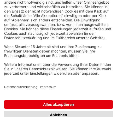
Waskönig+Walter
Kabel-Werk GmbH u. Co. KG
Ostermoorstraße 77
26683 Saterland
Telefon +49 4498 88-0
Fax +49 4498 88-900
info[att]waskoenig.de
Folgen Sie uns: