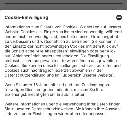
Kontakt
Waskönig+Walter
Kabel-Werk GmbH u. Co. KG
Ostermoorstraße 77
26683 Saterland
Telefon +49 4498 88-0
Fax +49 4498 88-900
info[att]waskoenig.de
Folgen Sie uns: