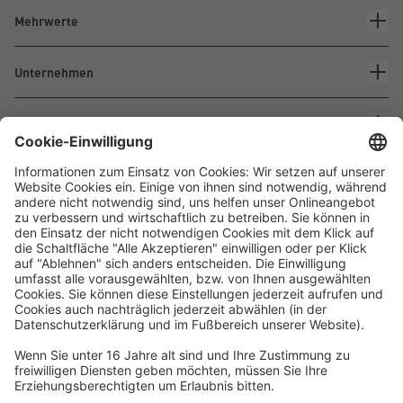
Mehrwerte
Unternehmen
Kontakt
Waskönig+Walter
Kabel-Werk GmbH u. Co. KG
Ostermoorstraße 77
26683 Saterland
Telefon +49 4498 88-0
Fax +49 4498 88-900
info[att]waskoenig.de