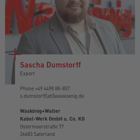
Sascha Dumstorff
Export
Phone
+49 4498 88-857
s.dumstorff[att]waskoenig.de
Waskönig+Walter
Kabel-Werk GmbH u. Co. KG
Ostermoorstraße 77
26683 Saterland