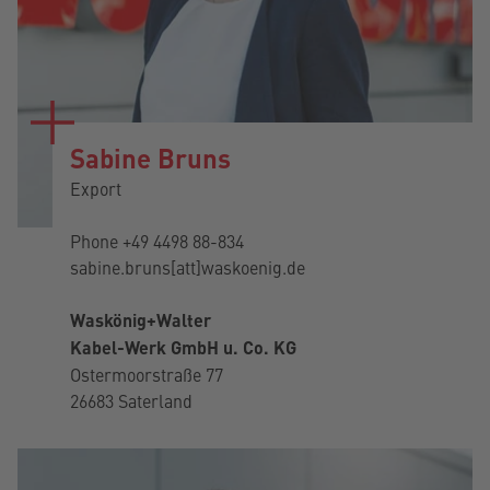
Sabine Bruns
Export
Phone
+49 4498 88-834
sabine.bruns[att]waskoenig.de
Waskönig+Walter
Kabel-Werk GmbH u. Co. KG
Ostermoorstraße 77
26683 Saterland