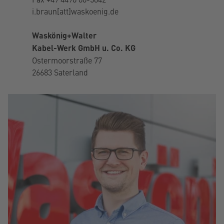
i.braun[att]waskoenig.de
Waskönig+Walter
Kabel-Werk GmbH u. Co. KG
Ostermoorstraße 77
26683 Saterland