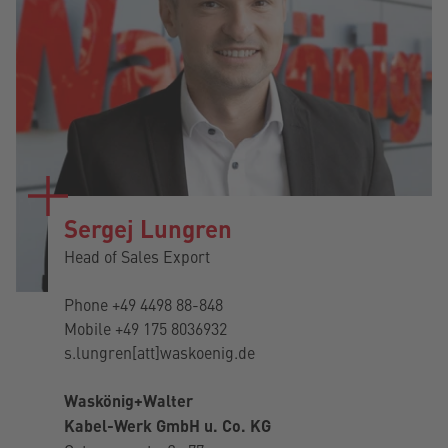
Sergej Lungren
Head of Sales Export
Phone
+49 4498 88-848
Mobile
+49 175 8036932
s.lungren[att]waskoenig.de
Waskönig+Walter
Kabel-Werk GmbH u. Co. KG