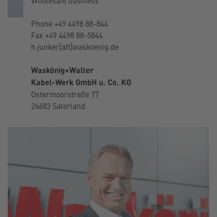
Wholesale business
Phone
+49 4498 88-844
Fax +49 4498 88-5844
h.junker[att]waskoenig.de
Waskönig+Walter
Kabel-Werk GmbH u. Co. KG
Ostermoorstraße 77
26683 Saterland