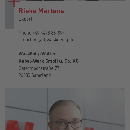
Rieke Martens
Export
Phone
+49 4498 88-894
r.martens[att]waskoenig.de
Waskönig+Walter
Kabel-Werk GmbH u. Co. KG
Ostermoorstraße 77
26683 Saterland