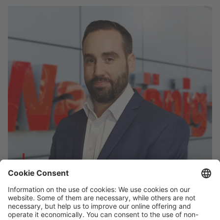
James Bates
External Sales Great Britain
Phone
+44 1925 747 606