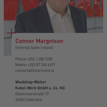
Connor Margetson
External Sales Ireland
Phone
+353 1 280 7205
Mobile
+353 87 260 6297
connor[att]marlinent.ie
Waskönig+Walter
Kabel-Werk GmbH u. Co. KG
Ostermoorstraße 77
26683 Saterland