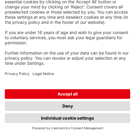
Mobile
+44 7535 446 656
james.bates[att]alliedconductors.co.uk
Waskönig+Walter
Kabel-Werk GmbH u. Co. KG
Ostermoorstraße 77
26683 Saterland
Contact persons for our customers in Denmark and
Sweden: