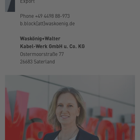
Export
Phone
+49 4498 88-973
b.block[att]waskoenig.de
Waskönig+Walter
Kabel-Werk GmbH u. Co. KG
Ostermoorstraße 77
26683 Saterland