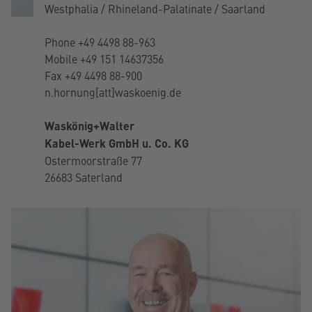
Westphalia / Rhineland-Palatinate / Saarland
Phone
+49 4498 88-963
Mobile
+49 151 14637356
Fax +49 4498 88-900
n.hornung[att]waskoenig.de
Waskönig+Walter
Kabel-Werk GmbH u. Co. KG
Ostermoorstraße 77
26683 Saterland