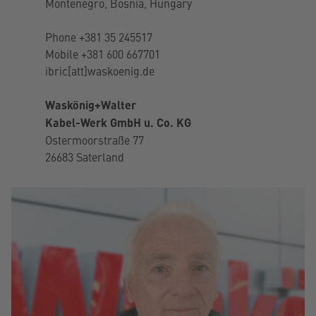
Montenegro, Bosnia, Hungary
Phone
+381 35 245517
Mobile
+381 600 667701
ibric[att]waskoenig.de
Waskönig+Walter
Kabel-Werk GmbH u. Co. KG
Ostermoorstraße 77
26683 Saterland