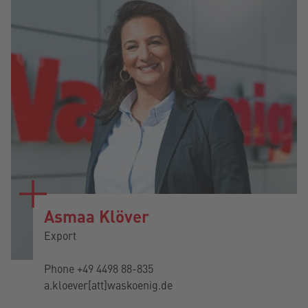
Asmaa Klöver
Export
Phone
+49 4498 88-835
a.kloever[att]waskoenig.de