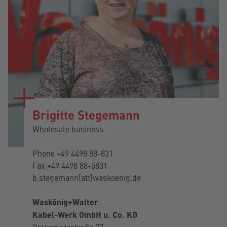
Brigitte Stegemann
Wholesale business
Phone
+49 4498 88-831
Fax +49 4498 88-5831
b.stegemann[att]waskoenig.de
Waskönig+Walter
Kabel-Werk GmbH u. Co. KG