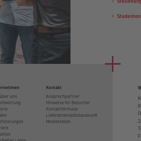
Stellenan
Studenten
ernehmen
Kontakt
W
 über uns
Ansprechpartner
K
antwortung
Hinweise für Besucher
orie
Kontaktformular
O
den
Lieferantenselbstauskunft
2
ifizierungen
Meldestellen
riere
T
uelles
F
rbeiter Login