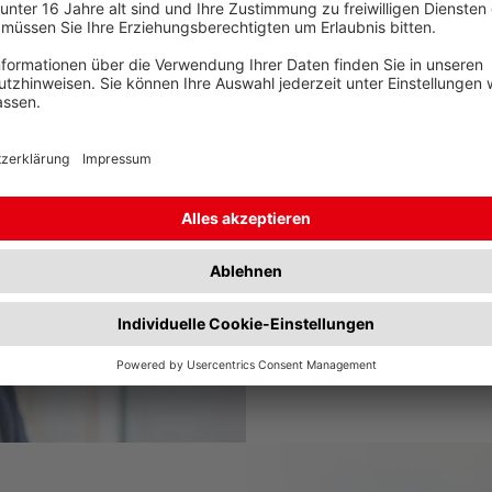
Volle
Entdecken 
sind: von 
individuel
Service+
Metal+
Technolog