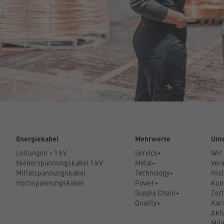
Energiekabel
Mehrwerte
Unt
Leitungen < 1 kV
Service+
Wir
Niederspannungskabel 1 kV
Metal+
Ver
Mittelspannungskabel
Technology+
Hist
Hochspannungskabel
Power+
Kun
Supply Chain+
Zert
Quality+
Kar
Akt
Mita