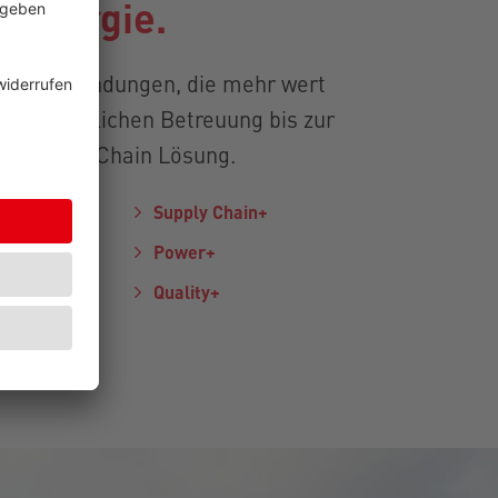
r Energie.
Sie Verbindungen, die mehr wert
der persönlichen Betreuung bis zur
len Supply Chain Lösung.
Supply Chain+
Power+
y+
Quality+