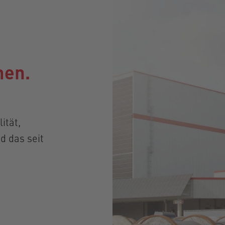
men.
ität,
d das seit