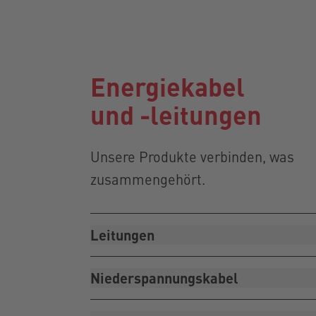
Energiekabel
und -leitungen
Unsere Produkte verbinden, was
zusammengehört.
Leitungen
Niederspannungskabel
Ob für Kunden aus der
Energieversorgung, der Industri