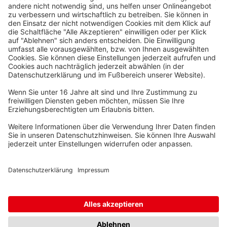
Waskönig+Walter
Kabel-Werk GmbH u. Co. KG
Ostermoorstraße 77
26683 Saterland
Telefon +49 4498 88-0
Fax +49 4498 88-900
info[att]waskoenig.de
Folgen Sie uns: