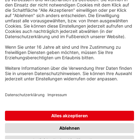
Waskönig+Walter
Kabel-Werk GmbH u. Co. KG
Ostermoorstraße 77
26683 Saterland
Telefon +49 4498 88-0
Fax +49 4498 88-900
info[att]waskoenig.de
Folgen Sie uns: