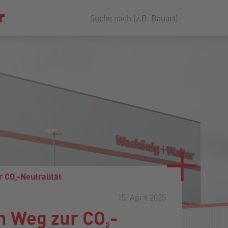
 CO₂-Neutralität
15. April 2025
 Weg zur CO₂-