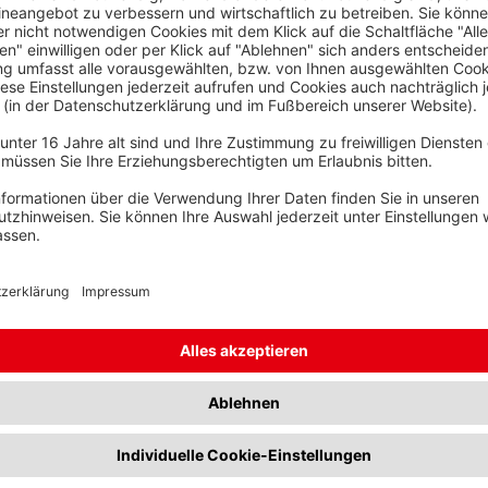
s. Foto: Waskönig+Walter.
hr 2022 das ambitionierte Ziel
kter CO₂-Emissionen zu sein. Mit den
mmen wir diesem Ziel nun einen
stapler die Flotte für den
g. Zwei dieser Fahrzeuge ersetzen
Teil des Maßnahmenplans zur