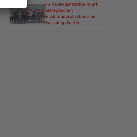
14 Nachwuchskräfte feiern
erfolgreichen
Ausbildungsabschluss bei
Waskönig+Walter