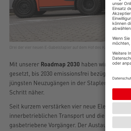
Drei der vier neuen E-Gabelstapler auf dem Hof des Kabelhersteller
Roadmap 2030
Mit unserer
haben wir uns im Ja
gesetzt, bis 2030 emissionsfrei bezüglich dire
jüngsten Neuzugängen in der Staplerflotte ko
Schritt näher.
Seit kurzem verstärken vier neue Elektro-Gabel
innerbetrieblichen Transport und die Verladun
gasbetriebene Vorgänger. Der Austausch ist 