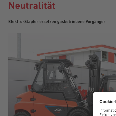
Neutralität
Elektro-Stapler ersetzen gasbetriebene Vorgänger