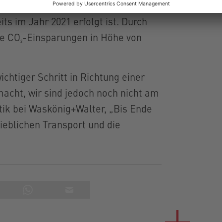
nso wie die Umstellung der
s im Jahr 2021 erfolgt ist. Durch
he CO₂-Einsparungen in Höhe von
chtiger Schritt in Richtung einer
macht, wir sind jedoch noch nicht am
stik bei Waskönig+Walter, „Bis Ende
rieblichen Transport und die