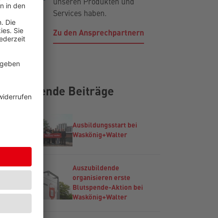
unseren Produkten und
Services haben.
Zu den Ansprechpartnern
Passende Beiträge
Ausbildungsstart bei
Waskönig+Walter
Auszubildende
organisieren erste
Blutspende-Aktion bei
Waskönig+Walter