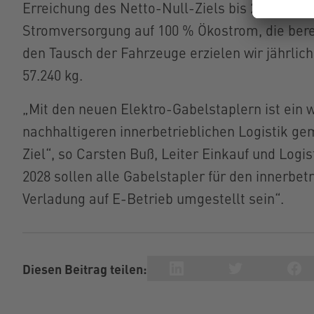
Erreichung des Netto-Null-Ziels bis 2030, ebe
Stromversorgung auf 100 % Ökostrom, die bereit
den Tausch der Fahrzeuge erzielen wir jährlic
57.240 kg.
„Mit den neuen Elektro-Gabelstaplern ist ein wi
nachhaltigeren innerbetrieblichen Logistik ge
Ziel“, so Carsten Buß, Leiter Einkauf und Logi
2028 sollen alle Gabelstapler für den innerbet
Verladung auf E-Betrieb umgestellt sein“.
Diesen Beitrag teilen: