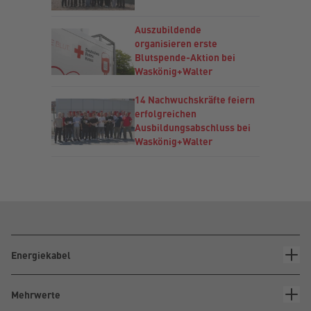
Auszubildende
organisieren erste
Blutspende-Aktion bei
Waskönig+Walter
14 Nachwuchskräfte feiern
erfolgreichen
Ausbildungsabschluss bei
Waskönig+Walter
Energiekabel
Mehrwerte