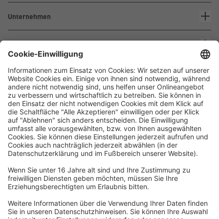
Unternehmen
Kontakt
Waskönig+Walter
Kabel-Werk GmbH u. Co. KG
Ostermoorstraße 77
26683 Saterland
Telefon +49 4498 88-0
Fax +49 4498 88-900
info[att]waskoenig.de
Folgen Sie uns: